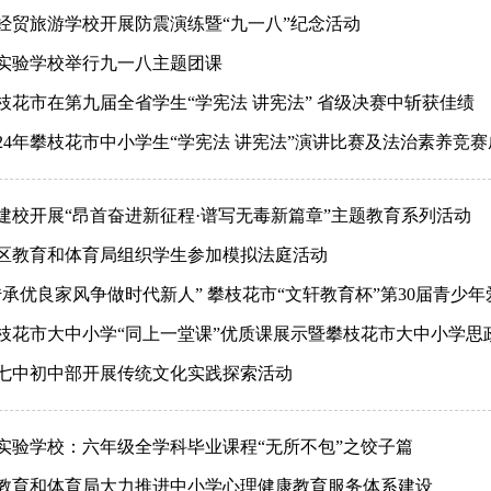
经贸旅游学校开展防震演练暨“九一八”纪念活动
实验学校举行九一八主题团课
枝花市在第九届全省学生“学宪法 讲宪法” 省级决赛中斩获佳绩
024年攀枝花市中小学生“学宪法 讲宪法”演讲比赛及法治素养竞
建校开展“昂首奋进新征程·谱写无毒新篇章”主题教育系列活动
区教育和体育局组织学生参加模拟法庭活动
传承优良家风争做时代新人” 攀枝花市“文轩教育杯”第30届青少
枝花市大中小学“同上一堂课”优质课展示暨攀枝花市大中小学思
七中初中部开展传统文化实践探索活动
实验学校：六年级全学科毕业课程“无所不包”之饺子篇
教育和体育局大力推进中小学心理健康教育服务体系建设