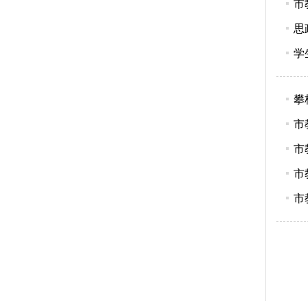
市
思
学
攀
市
市
市
市