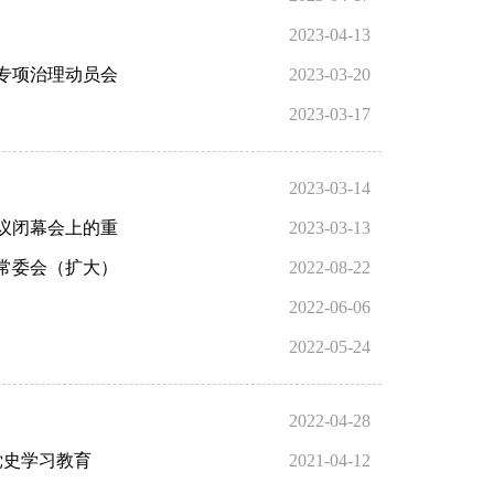
2023-04-13
域专项治理动员会
2023-03-20
2023-03-17
2023-03-14
议闭幕会上的重
2023-03-13
常委会（扩大）
2022-08-22
2022-06-06
2022-05-24
2022-04-28
党史学习教育
2021-04-12