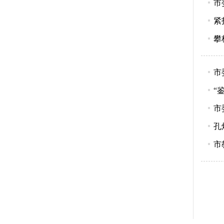
市
紧
攀
市
“
市
孔
市