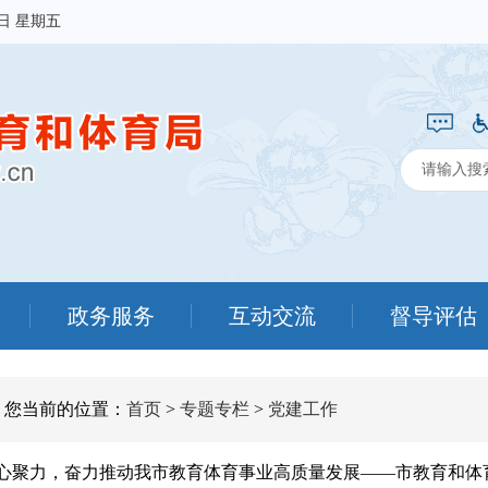
7日 星期五
政务服务
互动交流
督导评估
您当前的位置：
首页
>
专题专栏
>
党建工作
心聚力，奋力推动我市教育体育事业高质量发展——市教育和体