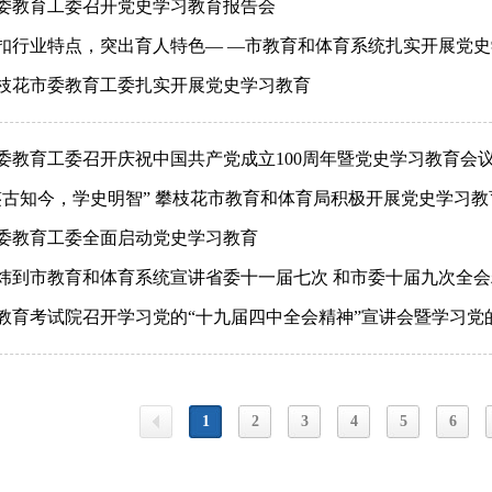
委教育工委召开党史学习教育报告会
扣行业特点，突出育人特色— —市教育和体育系统扎实开展党
枝花市委教育工委扎实开展党史学习教育
委教育工委召开庆祝中国共产党成立100周年暨党史学习教育会
鉴古知今，学史明智” 攀枝花市教育和体育局积极开展党史学习教
委教育工委全面启动党史学习教育
炜到市教育和体育系统宣讲省委十一届七次 和市委十届九次全会
教育考试院召开学习党的“十九届四中全会精神”宣讲会暨学习党
1
2
3
4
5
6
上一