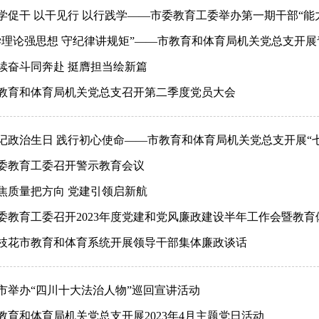
学促干 以干见行 以行践学——市委教育工委举办第一期干部“能
学理论强思想 守纪律讲规矩”——市教育和体育局机关党总支开
续奋斗同奔赴 挺膺担当绘新篇
教育和体育局机关党总支召开第二季度党员大会
记政治生日 践行初心使命——市教育和体育局机关党总支开展“
委教育工委召开警示教育会议
焦质量把方向 党建引领启新航
委教育工委召开2023年度党建和党风廉政建设半年工作会暨教
枝花市教育和体育系统开展领导干部集体廉政谈话
市举办“四川十大法治人物”巡回宣讲活动
教育和体育局机关党总支开展2023年4月主题党日活动