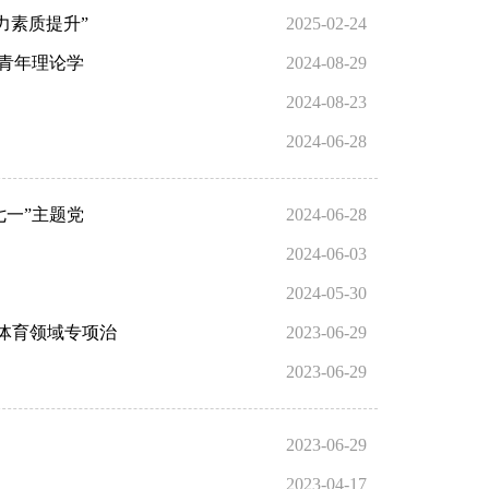
力素质提升”
2025-02-24
展青年理论学
2024-08-29
2024-08-23
2024-06-28
七一”主题党
2024-06-28
2024-06-03
2024-05-30
育体育领域专项治
2023-06-29
2023-06-29
2023-06-29
2023-04-17