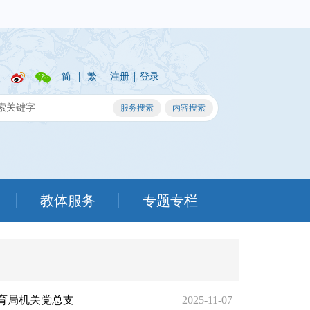
|
|
|
简
繁
注册
登录
教体服务
专题专栏
育局机关党总支
2025-11-07