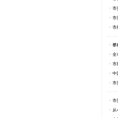
市
市
市
攀
全
市
中
市
市
从