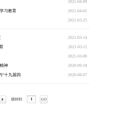
2021-04-09
史学习教育
2021-04-01
2021-03-25
议
2021-03-14
育
2021-03-11
2021-03-08
精神
2020-09-18
的“十九届四
2020-08-07
跳转到
GO
下一