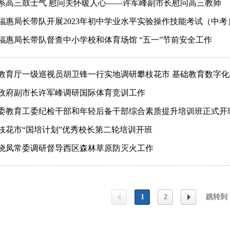
系高三鼓士气 慰问关怀暖人心——许军峰副市长慰问高三教师
福惠局长带队开展2023年初中学业水平实验操作技能考试（中考
福惠局长带队督查中小学校和体育场馆 “五一”节前安全工作
教育厅一级巡视员胡卫锋一行实地调研攀枝花市 基础教育数字化
政府副市长许军峰调研国际体育竞训工作
委教育工委纪检干部和年轻后备干部综合素质提升培训班正式开
枝花市“国培计划”优秀校长第二轮培训开班
晓凤常委调研督导西区森林草原防灭火工作
1
2
跳转到
上一
下一