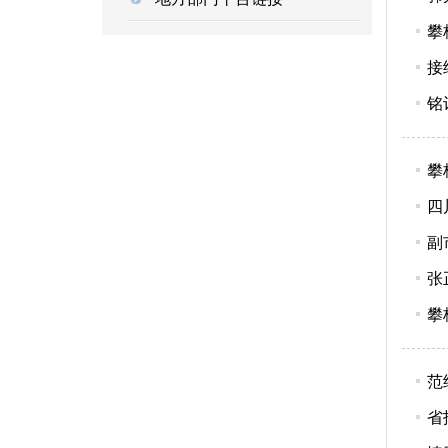
攀
接
铭
攀
四
副
张
攀
范
省