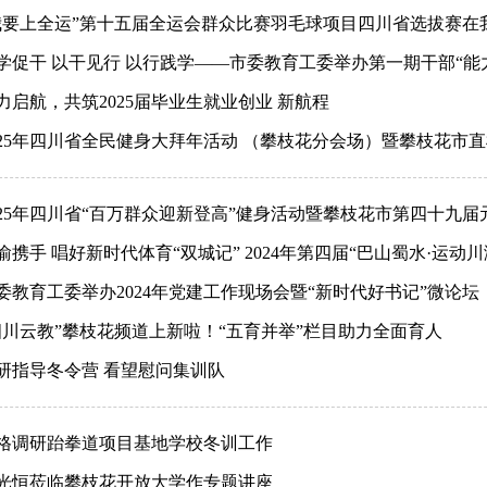
我要上全运”第十五届全运会群众比赛羽毛球项目四川省选拔赛在
学促干 以干见行 以行践学——市委教育工委举办第一期干部“能
力启航，共筑2025届毕业生就业创业 新航程
025年四川省全民健身大拜年活动 （攀枝花分会场）暨攀枝花市
025年四川省“百万群众迎新登高”健身活动暨攀枝花市第四十九
渝携手 唱好新时代体育“双城记” 2024年第四届“巴山蜀水·运动川
委教育工委举办2024年党建工作现场会暨“新时代好书记”微论坛
四川云教”攀枝花频道上新啦！“五育并举”栏目助力全面育人
研指导冬令营 看望慰问集训队
格调研跆拳道项目基地学校冬训工作
光恒莅临攀枝花开放大学作专题讲座