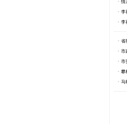
情
李
李
省
市
市
攀
马