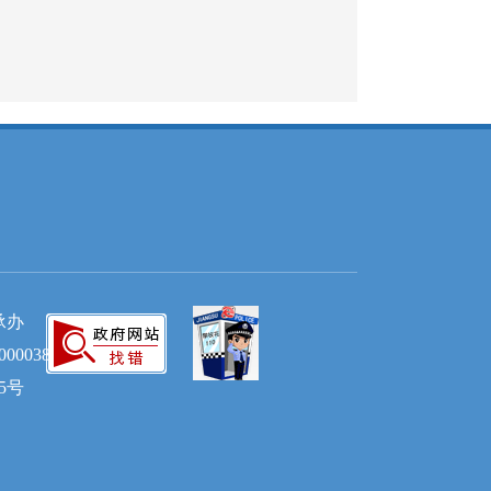
承办
00038
05号