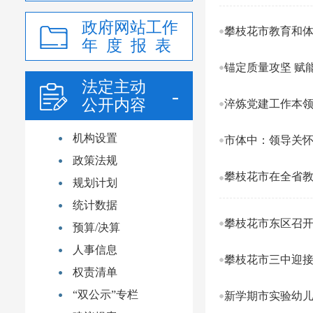
政府网站工作
攀枝花市教育和体
年 度 报 表
锚定质量攻坚 赋能
法定主动
公开内容
淬炼党建工作本领
机构设置
市体中：领导关
政策法规
攀枝花市在全省教
规划计划
统计数据
攀枝花市东区召开
预算/决算
人事信息
攀枝花市三中迎
权责清单
“双公示”专栏
新学期市实验幼