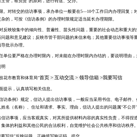
谁主管，谁负责”的原则，进行转送、交办。
限。对转交的信访事项，承办单位一般要在5—10个工作日内办理回复；对
复杂的，可按《信访条例》的办理时限规定适当延长办理期限。
。对反映较集中的倾向性、普遍性、苗头性问题，重要的社会动态和重大的
新问题和意见建议；反映市管干部问题的来信来电；其他重要信访事项等
领导批示办理。
责任单位要严格在办理时限内，对未能在办理时限内办结的，要说明理由，
说明
首页
>
互动交流
>
领导信箱
>我要写信
枝花市
教育和体育局
“
页面提示，认真填写相关信息。
《信访条例》规定，信访人提出信访事项，一般应当采用书信、电子邮件、
姓名（名称）、住址和请求、事实、理由，信访人提出的问题属“不公开”的
出信访事项，应当客观真实，对其所提供材料内容的真实性负责，不得捏
、集体的利益和其他公民的合法权利，自觉维护社会公共秩序和信访秩序
我要写信”反映问题，正确填写验证码，提交。