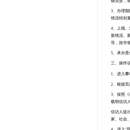
级负责，
3、办理期
情况特别
4、上报
新情况、
导，按市
5、承办
三
、操作
1、进入攀
2、根据
3、按照
载明信访人
信访人提
家、社会
4、进入“