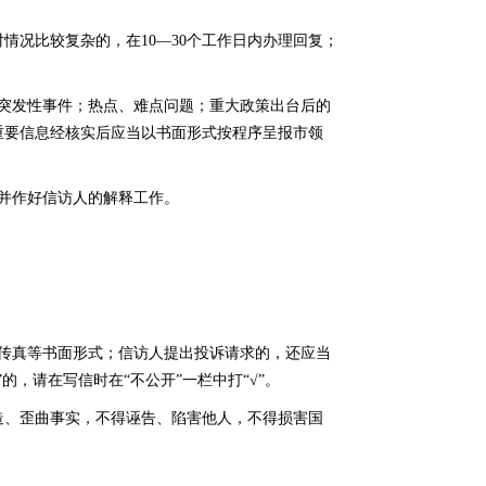
情况比较复杂的，在10—30个工作日内办理回复；
突发性事件；热点、难点问题；重大政策出台后的
重要信息经核实后应当以书面形式按程序呈报市领
并作好信访人的解释工作。
传真等书面形式；信访人提出投诉请求的，还应当
，请在写信时在“不公开”一栏中打“√”。
造、歪曲事实，不得诬告、陷害他人，不得损害国
。