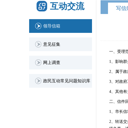
互动交流
写信
领导信箱
意见征集
一、受理
1、影响
网上调查
2、属于
政民互动常见问题知识库
3、对政
4、其他
二、信件
1、市长
2、转送