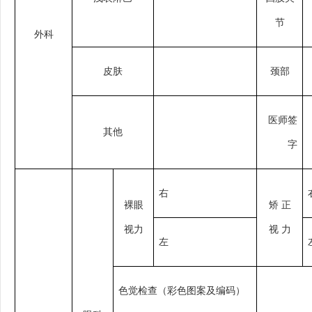
节
外科
皮肤
颈部
医师签
其他
字
右
裸眼
矫
正
视力
视
力
左
色觉检查（彩色图案及编码）