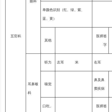
眼科
单颜色识别（红、绿、紫、
蓝、黄）
五官科
医师签
其他
字
听力
左耳
米
右耳
鼻及鼻
耳鼻喉
嗅觉
窦疾病
科
口吃、
医师签