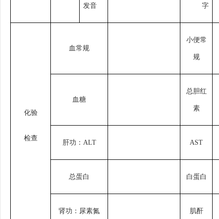
发音
字
小便常
血常规
规
总胆红
血糖
素
化验
检查
肝功：
ALT
AST
总蛋白
白蛋白
肾功：尿素氮
肌酐