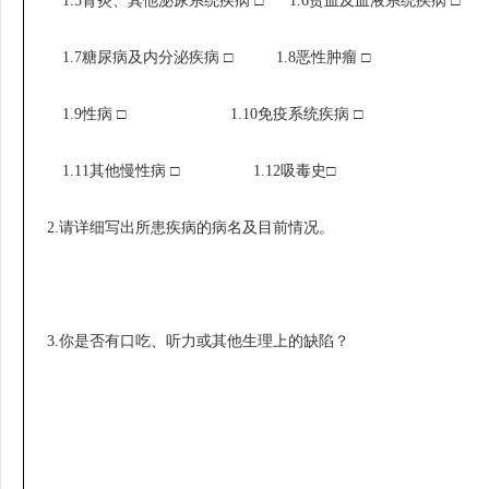
1.5
肾炎、其他泌尿系统疾病
□ 1.6
贫血及血液系统疾病
□
1.7
糖尿病及内分泌疾病
□ 1.8
恶性肿瘤
□
1.9
性病
□ 1.10
免疫系统疾病
□
1.11
其他慢性病
□ 1.12
吸毒史
□
2.
请详细写出所患疾病的病名及目前情况。
3.
你是否有口吃、听力或其他生理上的缺陷？