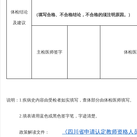
体检结论
（填写合格、不合格结论，不合格的须注明原因。）
及建议
主检医师签字
体检医
说明：
1.
疾病史
内容由受检者如实填写
，查体部分由体检医师填写。
2.
填表请用蓝
色
或黑色
签字
笔，字迹清楚。
《四川省申请认定教师资格人
政策解读文件：