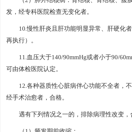
（
2
）肺外结核病：肾结核、骨结核、腹
发，经专科医院检查无变化者。
10.
慢性肝炎且肝功能明显异常、肝硬化者
再执行）。
11.
血压大于
140/90mmHg
或者小于
90/60
可由体检医院认定。
12.
各种器质性心脏病伴心功能不全者，不
经手术治愈者，合格。
遇有下列情况之一的，排除病理性改变，
（
1
）频发期前收缩；