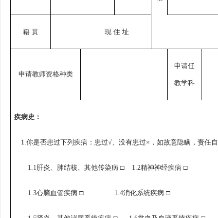
籍
贯
现
住
址
申请任
申请教师资格种类
教学科
疾病史：
1.
你是否患过下列疾病：患过
√
、没有患过
×
，如故意隐瞒，责任
1.1
肝炎、肺结核、其他传染病
□ 1.2
精神神经疾病
□
1.3
心脑血管疾病
□ 1.4
消化系统疾病
□