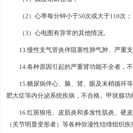
（
2
）心率每分钟小于
50
次或大于
110
次；
（
3
）心电图有异常的其他情况。
13.
慢性支气管炎伴阻塞性肺气肿、严重支
14.
各种原因引起的严重肾功能不全者，不
15.
糖尿病伴心、脑、肾、眼及末梢循环等
肥大症等内分泌系统疾病，不合格。甲状腺功
16.
红斑狼疮、皮肌炎和多发性肌炎、硬皮
（关节明显变形者）等各种弥漫性结缔组织疾