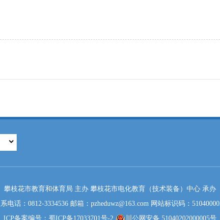
攀枝花市教育和体育局 主办 攀枝花市电化教育（技术装备）中心 承办
系电话：0812-3334536 邮箱：pzheduwz@163.com 网站标识码：51040000
ICP备案编号：蜀ICP备17033701号-2
川公网安备 51040202000005号