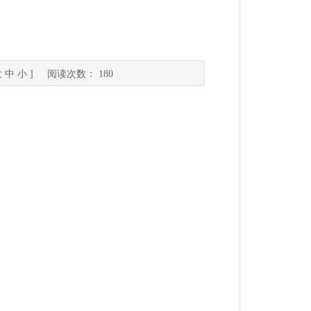
大
中
小
] 阅读次数：
180