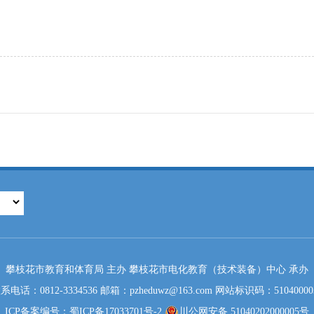
攀枝花市教育和体育局 主办 攀枝花市电化教育（技术装备）中心 承办
系电话：0812-3334536 邮箱：pzheduwz@163.com 网站标识码：51040000
ICP备案编号：蜀ICP备17033701号-2
川公网安备 51040202000005号