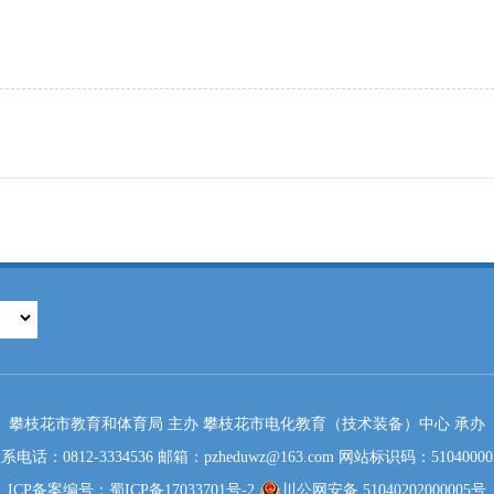
攀枝花市教育和体育局 主办 攀枝花市电化教育（技术装备）中心 承办
系电话：0812-3334536 邮箱：pzheduwz@163.com 网站标识码：51040000
ICP备案编号：蜀ICP备17033701号-2
川公网安备 51040202000005号