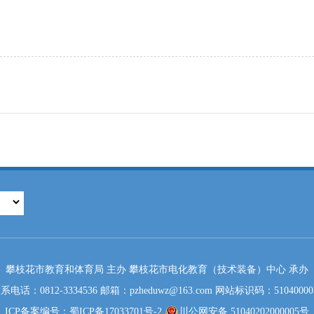
攀枝花市教育和体育局 主办 攀枝花市电化教育（技术装备）中心 承办
系电话：0812-3334536 邮箱：pzheduwz@163.com 网站标识码：51040000
ICP备案编号：蜀ICP备17033701号-2
川公网安备 51040202000005号