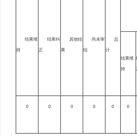
结果维
结果纠
其他结
尚未审
总
持
正
果
结
计
结果维
持
0
0
0
0
0
0