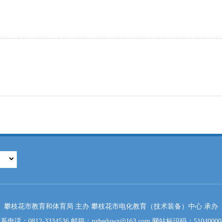
攀枝花市教育和体育局 主办 攀枝花市电化教育（技术装备）中心 承办
系电话：0812-3334536 邮箱：pzheduwz@163.com 网站标识码：51040000