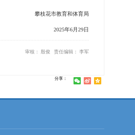
攀枝花市教育和体育局
2025年6月29日
审核： 殷俊 责任编辑： 李军
分享：