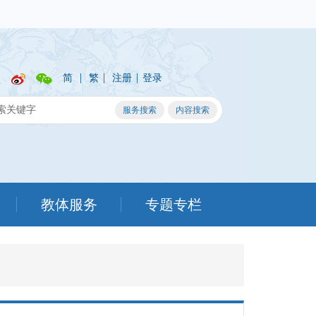
|
|
|
简
繁
注册
登录
教体服务
专题专栏