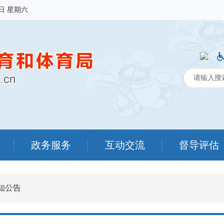
8日 星期六
政务服务
互动交流
督导评估
知公告