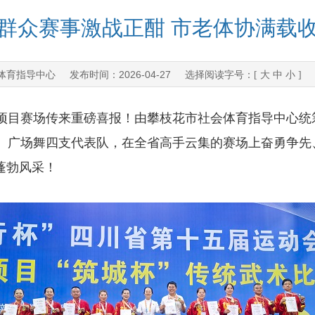
群众赛事激战正酣 市老体协满载
体育指导中心
2026-04-27
发布时间：
选择阅读字号：[
大
中
小
]
赛场传来重磅喜报！由攀枝花市社会体育指导中心统筹
、广场舞四支代表队，在全省高手云集的赛场上奋勇争先
蓬勃风采！