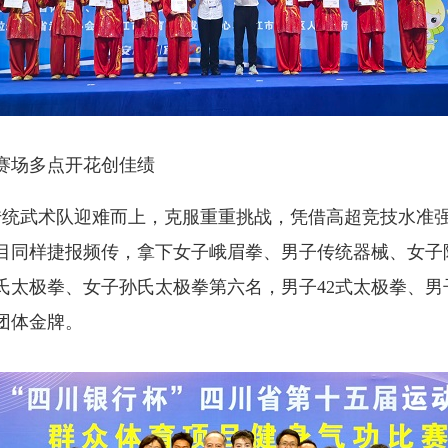
场多点开花创佳绩
传统武术队迎难而上，克服重重挑战，凭借高超竞技水准强
项目同样捷报频传，拿下女子峨眉拳、男子传统器械、女子
氏太极拳、女子孙氏太极拳第六名，男子42式太极拳、男
团体金牌。