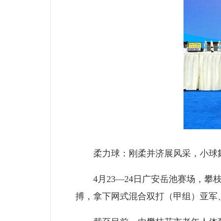
柔力球：刚柔并济展风采，小球
4月23—24日广安岳池赛场，攀
搏，拿下网式混合双打（甲组）亚军