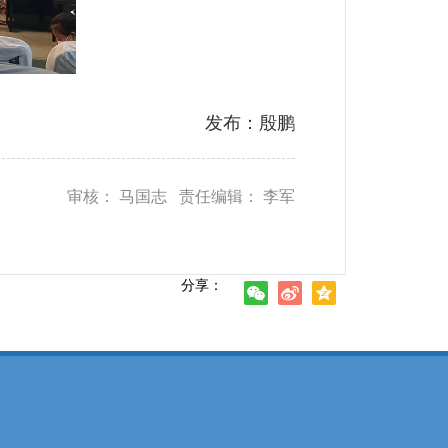
发布：殷鹏
审核： 马国志 责任编辑： 李军
分享：