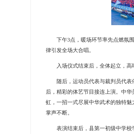
下午3点，暖场环节率先点燃氛围
律引发全场大合唱。
入场仪式结束后，全体起立，高唱
随后，运动员代表与裁判员代表依
后，精彩的体艺节目接连上演。中华
虹，一招一式尽展中华武术的独特魅
掌声不断。
表演结束后，县第一初级中学校学生