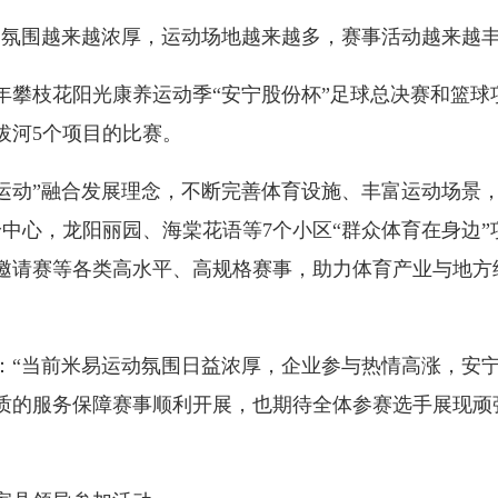
围越来越浓厚，运动场地越来越多，赛事活动越来越丰
6年攀枝花阳光康养运动季“安宁股份杯”足球总决赛和篮
拔河5个项目的比赛。
动”融合发展理念，不断完善体育设施、丰富运动场景，
中心，龙阳丽园、海棠花语等7个小区“群众体育在身边
邀请赛等各类高水平、高规格赛事，助力体育产业与地方
“当前米易运动氛围日益浓厚，企业参与热情高涨，安宁
质的服务保障赛事顺利开展，也期待全体参赛选手展现顽