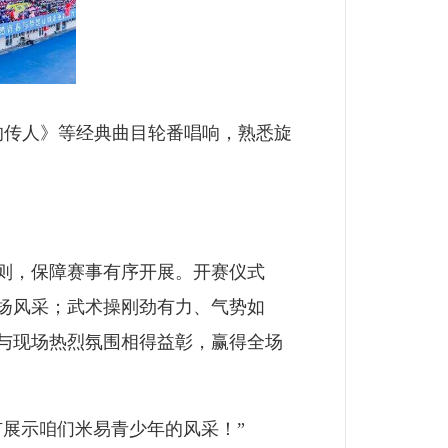
传人》等经典曲目轮番唱响，熟悉旋
则，保障赛事有序开展。开赛仪式
扬风采；武术操刚劲有力、气势如
与现场热烈氛围相得益彰，赢得全场
展示咱们米易青少年的风采！”