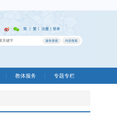
|
|
|
简
繁
注册
登录
教体服务
专题专栏