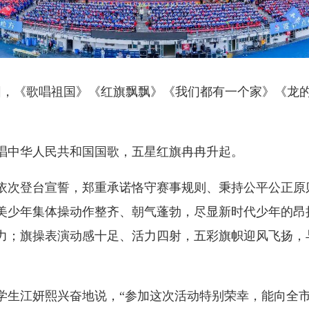
，《歌唱祖国》《红旗飘飘》《我们都有一个家》《龙的
中华人民共和国国歌，五星红旗冉冉升起。
次登台宣誓，郑重承诺恪守赛事规则、秉持公平公正原
美少年集体操动作整齐、朝气蓬勃，尽显新时代少年的昂
力；旗操表演动感十足、活力四射，五彩旗帜迎风飞扬，
江妍熙兴奋地说，“参加这次活动特别荣幸，能向全市