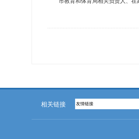
市教育和体育局相关负责人、在家
相关链接