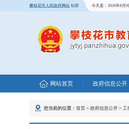
攀枝花市人民政府网站
站群
今天是：
2026年8月
网站首页
政府信息公开
您当前的位置：
首页
>
政府信息公开
>
工