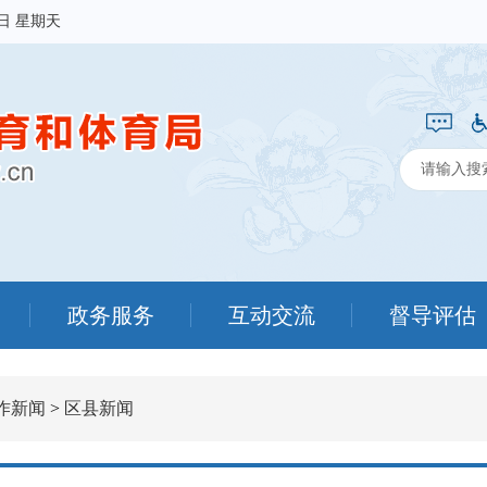
9日 星期天
政务服务
互动交流
督导评估
作新闻
>
区县新闻