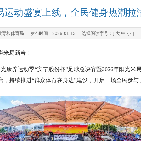
易运动盛宴上线，全民健身热潮拉
教育和体育局
2026-01-13
发布时间：
选择阅读字号：[
大
中
小
] 
燃米易新春！
花阳光康养运动季“安宁股份杯”足球总决赛暨2026年阳光
台，持续推进“群众体育在身边”建设，开启一场全民参与