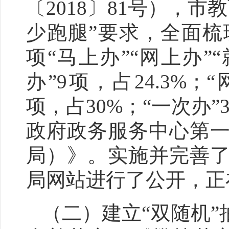
〔201
8
〕
81
号
）
，
市教
少跑腿
”
要求，全面梳
项
“
马上办
”“
网上办
”“
办
”
9项，占24.3%；
“
项，占30%；
“
一次办
”
政府政务服务中心第
局）》。实施并完善
局网站进行了公开
，
正
（二）建立
“双随机